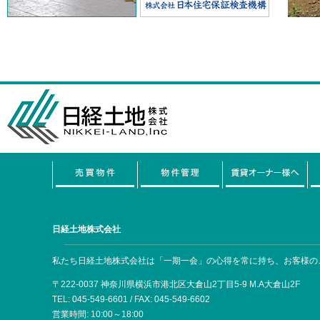
リノベーション 中古戸建 下末吉を掲載しました。
【販売予告】売地 湘南逗子 披露山庭園住宅
湘南逗子 披露山庭園住宅を掲載しました。
【販売予告】茂原カントリー倶楽部隣接リゾー
トハウス 茂原市中善寺
茂原カントリー倶楽部隣接リゾートハウス 茂原市中善寺を
掲載しました。
【販売開始】中古マンション 諏訪坂 鶴見花沢
ハイム
中古マンション 諏訪坂 鶴見花沢ハイムの販売を開始しまし
日経土地株式会社
た。
【販売開始】中古戸建 大倉山６丁目
私たち日経土地株式会社は「一期一会」の心得を常に持ち、お客様の
中古戸建 大倉山６丁目の販売を開始しました。
〒222-0037 神奈川県横浜市港北区大倉山2丁目5-9 M.A大倉山2F
TEL: 045-549-6601 / FAX: 045-549-6602
【販売開始】特選売地 綱島東五丁目
営業時間: 10:00～18:00