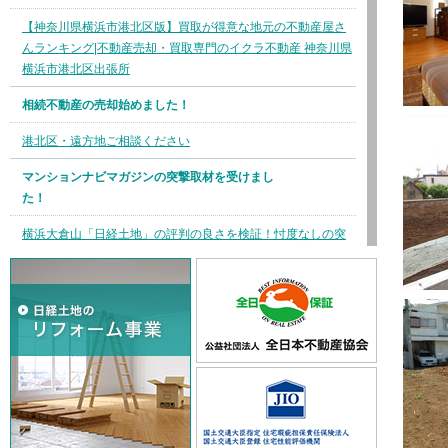
【神奈川県横浜市港北区版】買取が得意な地元の不動産屋さ
んランキング|不動産売却・買取専門のイクラ不動産 神奈川県
横浜市港北区出張所
相続不動産の売却始めました！
港北区・遠方地ご相談ください
マンションナビマガジンの突撃取材を受けまし
た！
横浜大倉山「日経土地」の評判の良さを検証！忖度なしの突
撃取材 | マンションナビ マガジン (t23m-navi.jp)
【販売開始】中古マンション 妙蓮寺
中古マンション 妙蓮寺を掲載しました。
【販売開始】中古戸建 片倉２丁目
中古戸建 片倉２丁目を掲載しました。
【販売開始】リノベーション 中古戸建 下末吉